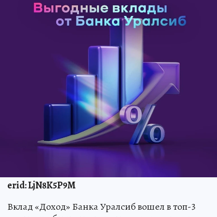
erid: LjN8K5P9M
Вклад «Доход» Банка Уралсиб вошел в топ-3