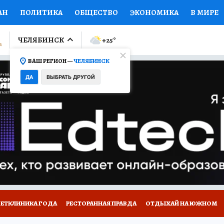
АН
ПОЛИТИКА
ОБЩЕСТВО
ЭКОНОМИКА
В МИРЕ
ЛУМНИСТЫ
ПРОИСШЕСТВИЯ
НАЦИОНАЛЬНЫЕ ПРОЕК
ЧЕЛЯБИНСК
+25
°
ВАШ РЕГИОН —
ЧЕЛЯБИНСК
Ы
ОТКРЫВАЕМ МИР
Я ЗНАЮ
СЕМЬЯ
ЖЕНСКИЕ СЕ
ДА
ВЫБРАТЬ ДРУГОЙ
ПРОМОКОДЫ
СЕРИАЛЫ
СПЕЦПРОЕКТЫ
ДЕФИЦИТ
ВИЗОР
КОЛЛЕКЦИИ
КОНКУРСЫ
РАБОТА У НАС
ГИ
ВЕТКЛИНИКА ГОДА
РЕСТОРАННАЯ ПРАВДА
ОТДЫХАЙ НА ЮЖНОМ