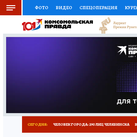
ФОТО
ВИДЕО
СПЕЦОПЕРАЦИЯ
КУРГ
СОЦПОДДЕРЖКА
НАУКА
СПОРТ
КО
ВЫБОР ЭКСПЕРТОВ
ДОКТОР
ФИНАНС
КНИЖНАЯ ПОЛКА
ПРОГНОЗЫ НА СПОРТ
ПРЕСС-ЦЕНТР
НЕДВИЖИМОСТЬ
ТЕЛЕ
РАДИО КП
ТЕСТЫ
НОВОЕ НА САЙТЕ
СЕГОДНЯ:
ЧЕЛОВЕК ГОРОДА: 290 ЛИЦ ЧЕЛЯБИНСКА