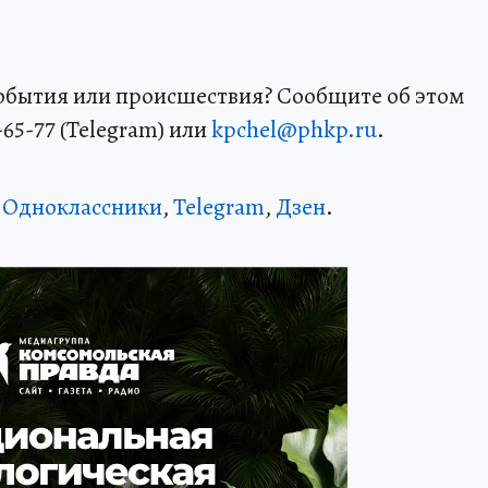
события или происшествия? Сообщите об этом
65-77 (Telegram) или
kpchel@phkp.ru
.
,
Одноклассники
,
Telegram
,
Дзен
.