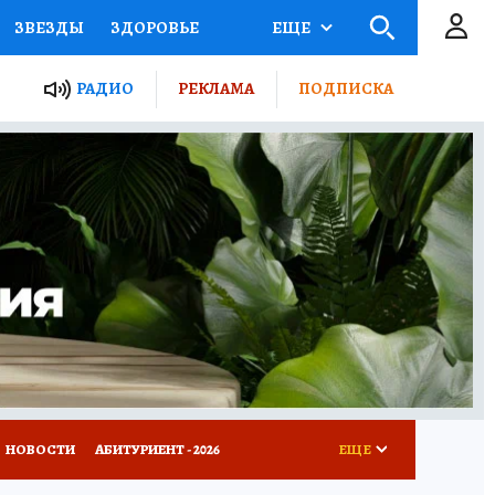
ЗВЕЗДЫ
ЗДОРОВЬЕ
ЕЩЕ
ТЫ РОССИИ
РАДИО
РЕКЛАМА
ПОДПИСКА
КРЕТЫ
ПУТЕВОДИТЕЛЬ
 ЖЕЛЕЗА
ТУРИЗМ
Д ПОТРЕБИТЕЛЯ
ВСЕ О КП
НОВОСТИ
АБИТУРИЕНТ - 2026
ЕЩЕ