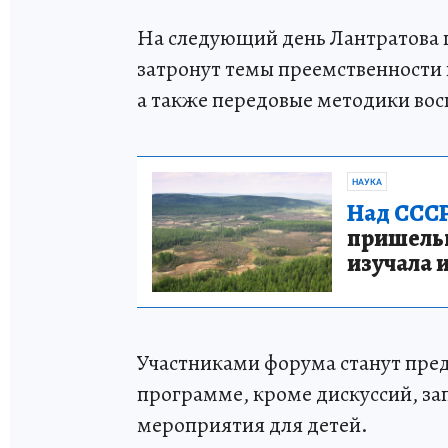
На следующий день Лантратова 
затронут темы преемственности
а также передовые методики во
НАУКА
Над СССР
пришельце
изучала 
Участниками форума станут предс
программе, кроме дискуссий, за
мероприятия для детей.