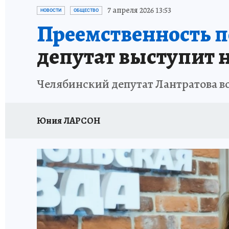
КАРЬЕРА В КАРЬЕРЕ
БИТВА ЗА ДУМУ
КЛ
7 апреля 2026 13:53
НОВОСТИ
ОБЩЕСТВО
Преемственность п
ВОЕНКОРЫ
КП АВИА
УКРАИНА: СВОДК
депутат выступит 
БУДНИ ТАНКОГРАДА
НАВИГАТОР ГАИ
Челябинский депутат Лантратова во
ФЕСТИВАЛЬНАЯ АЗБУКА
КУЛИНАРНЫЕ РА
ЖЕНЩИНЫ В БОЛЬШОМ ГОРОДЕ
ЗЕМСК
Юния ЛАРСОН
НАШИ В ДЕЛЕ
ЛИЧНЫЙ СЧЕТ
ЦЕНЫ В Ч
ИСПЫТАНО НА СЕБЕ