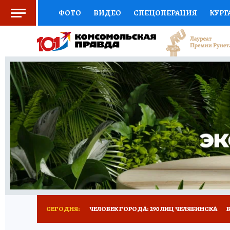
ФОТО
ВИДЕО
СПЕЦОПЕРАЦИЯ
КУРГ
СОЦПОДДЕРЖКА
НАУКА
СПОРТ
КО
ВЫБОР ЭКСПЕРТОВ
ДОКТОР
ФИНАНС
КНИЖНАЯ ПОЛКА
ПРОГНОЗЫ НА СПОРТ
ПРЕСС-ЦЕНТР
НЕДВИЖИМОСТЬ
ТЕЛЕ
РАДИО КП
ТЕСТЫ
НОВОЕ НА САЙТЕ
СЕГОДНЯ:
ЧЕЛОВЕК ГОРОДА: 290 ЛИЦ ЧЕЛЯБИНСКА