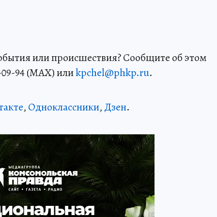
события или происшествия? Сообщите об этом
-09-94 (MAX) или
kpchel@phkp.ru
.
такте
,
Одноклассники
,
Дзен
.