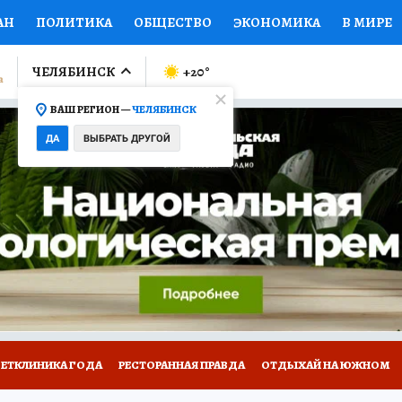
АН
ПОЛИТИКА
ОБЩЕСТВО
ЭКОНОМИКА
В МИРЕ
ЛУМНИСТЫ
ПРОИСШЕСТВИЯ
НАЦИОНАЛЬНЫЕ ПРОЕК
ЧЕЛЯБИНСК
+20
°
ВАШ РЕГИОН —
ЧЕЛЯБИНСК
Ы
ОТКРЫВАЕМ МИР
Я ЗНАЮ
СЕМЬЯ
ЖЕНСКИЕ СЕ
ДА
ВЫБРАТЬ ДРУГОЙ
ПРОМОКОДЫ
СЕРИАЛЫ
СПЕЦПРОЕКТЫ
ДЕФИЦИТ
ВИЗОР
КОЛЛЕКЦИИ
КОНКУРСЫ
РАБОТА У НАС
ГИ
ВЕТКЛИНИКА ГОДА
РЕСТОРАННАЯ ПРАВДА
ОТДЫХАЙ НА ЮЖНОМ