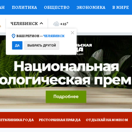
АН
ПОЛИТИКА
ОБЩЕСТВО
ЭКОНОМИКА
В МИРЕ
ЛУМНИСТЫ
ПРОИСШЕСТВИЯ
НАЦИОНАЛЬНЫЕ ПРОЕК
ЧЕЛЯБИНСК
+25
°
ВАШ РЕГИОН —
ЧЕЛЯБИНСК
Ы
ОТКРЫВАЕМ МИР
Я ЗНАЮ
СЕМЬЯ
ЖЕНСКИЕ СЕ
ДА
ВЫБРАТЬ ДРУГОЙ
ПРОМОКОДЫ
СЕРИАЛЫ
СПЕЦПРОЕКТЫ
ДЕФИЦИТ
ВИЗОР
КОЛЛЕКЦИИ
КОНКУРСЫ
РАБОТА У НАС
ГИ
ВЕТКЛИНИКА ГОДА
РЕСТОРАННАЯ ПРАВДА
ОТДЫХАЙ НА ЮЖНОМ