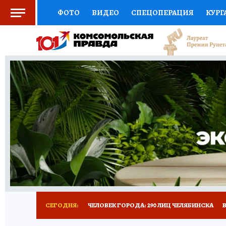
ФОТО
ВИДЕО
СПЕЦОПЕРАЦИЯ
КУРГ
СОЦПОДДЕРЖКА
НАУКА
СПОРТ
КО
ВЫБОР ЭКСПЕРТОВ
ДОКТОР
ФИНАНС
КНИЖНАЯ ПОЛКА
ПРОГНОЗЫ НА СПОРТ
ПРЕСС-ЦЕНТР
НЕДВИЖИМОСТЬ
ТЕЛЕ
РАДИО КП
ТЕСТЫ
НОВОЕ НА САЙТЕ
СЕГОДНЯ:
ЧЕЛОВЕК ГОРОДА: 290 ЛИЦ ЧЕЛЯБИНСКА