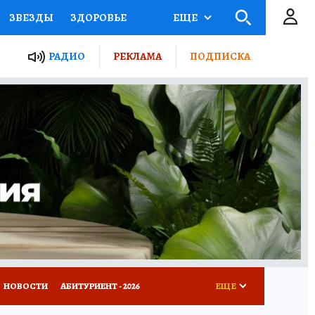
ЗВЕЗДЫ
ЗДОРОВЬЕ
ЕЩЕ
ТЫ РОССИИ
РАДИО
РЕКЛАМА
ПОДПИСКА
КРЕТЫ
ПУТЕВОДИТЕЛЬ
 ЖЕЛЕЗА
ТУРИЗМ
Д ПОТРЕБИТЕЛЯ
ВСЕ О КП
НОВОСТИ
АБИТУРИЕНТ - 2026
ЕЩЕ