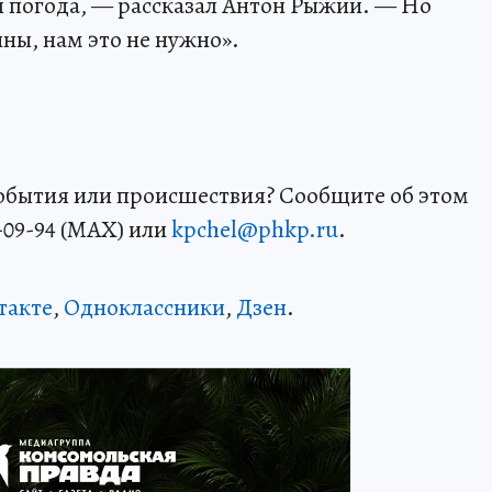
я погода, — рассказал Антон Рыжий. — Но
ины, нам это не нужно».
события или происшествия? Сообщите об этом
-09-94 (MAX) или
kpchel@phkp.ru
.
такте
,
Одноклассники
,
Дзен
.