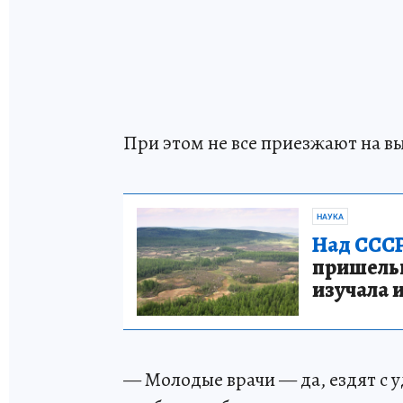
При этом не все приезжают на в
НАУКА
Над СССР
пришельце
изучала 
— Молодые врачи — да, ездят с у