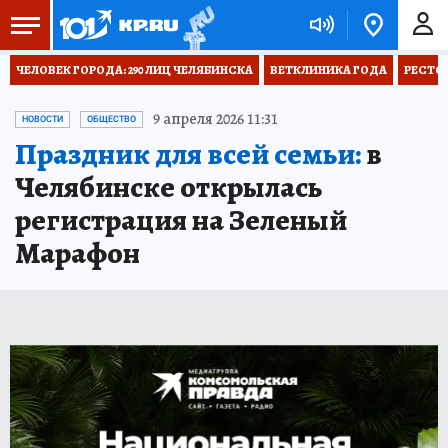
ЧЕЛОВЕК ГОРОДА: 290 ЛИЦ ЧЕЛЯБИНСКА
ВЕТКЛИНИКА ГОДА
РЕСТО
9 апреля 2026 11:31
НОВОСТИ
ОБЩЕСТВО
Праздник для всей семьи:
в
Челябинске открылась
регистрация на Зеленый
Марафон