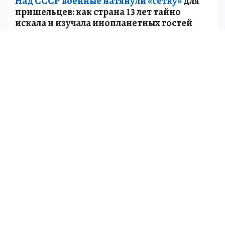
Над СССР военные натянули «сетку»
для
пришельцев: как страна 13 лет тайно
искала и изучала инопланетных гостей
НАУКА
Итоги работы в своем докладе подвел
министра спорта и физической культуры
Челябинской области Владимир Иванов.
Опытом работы поделились специалисты и
руководители из Челябинска, Миасса,
Магнитогорска. Речь шла о внедрении
цифровых сервисов в сфере физической
культуры и спорта, совместных проектах
федераций по видам спорта, реализации
программы «Земский тренер», создании
площадок комплекса ГТО, участии команд
муниципальных образований в спортивно-
массовых мероприятиях среди различных
категорий и возрастных групп населения,