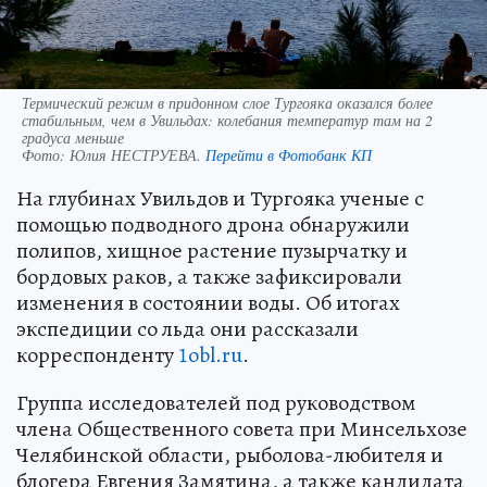
Термический режим в придонном слое Тургояка оказался более
стабильным, чем в Увильдах: колебания температур там на 2
градуса меньше
Фото:
Юлия НЕСТРУЕВА.
Перейти в Фотобанк КП
На глубинах Увильдов и Тургояка ученые с
помощью подводного дрона обнаружили
полипов, хищное растение пузырчатку и
бордовых раков, а также зафиксировали
изменения в состоянии воды. Об итогах
экспедиции со льда они рассказали
корреспонденту
1obl.ru
.
Группа исследователей под руководством
члена Общественного совета при Минсельхозе
Челябинской области, рыболова-любителя и
блогера Евгения Замятина, а также кандидата