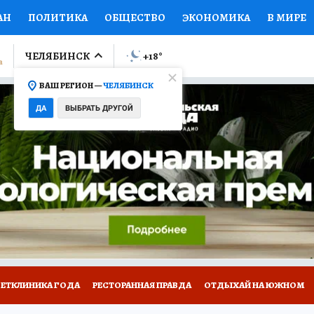
АН
ПОЛИТИКА
ОБЩЕСТВО
ЭКОНОМИКА
В МИРЕ
ЛУМНИСТЫ
ПРОИСШЕСТВИЯ
НАЦИОНАЛЬНЫЕ ПРОЕК
ЧЕЛЯБИНСК
+18
°
ВАШ РЕГИОН —
ЧЕЛЯБИНСК
Ы
ОТКРЫВАЕМ МИР
Я ЗНАЮ
СЕМЬЯ
ЖЕНСКИЕ СЕ
ДА
ВЫБРАТЬ ДРУГОЙ
ПРОМОКОДЫ
СЕРИАЛЫ
СПЕЦПРОЕКТЫ
ДЕФИЦИТ
ВИЗОР
КОЛЛЕКЦИИ
КОНКУРСЫ
РАБОТА У НАС
ГИ
ВЕТКЛИНИКА ГОДА
РЕСТОРАННАЯ ПРАВДА
ОТДЫХАЙ НА ЮЖНОМ