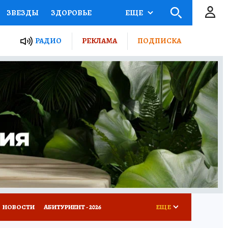
ЗВЕЗДЫ
ЗДОРОВЬЕ
ЕЩЕ
ТЫ РОССИИ
РАДИО
РЕКЛАМА
ПОДПИСКА
КРЕТЫ
ПУТЕВОДИТЕЛЬ
 ЖЕЛЕЗА
ТУРИЗМ
Д ПОТРЕБИТЕЛЯ
ВСЕ О КП
НОВОСТИ
АБИТУРИЕНТ - 2026
ЕЩЕ