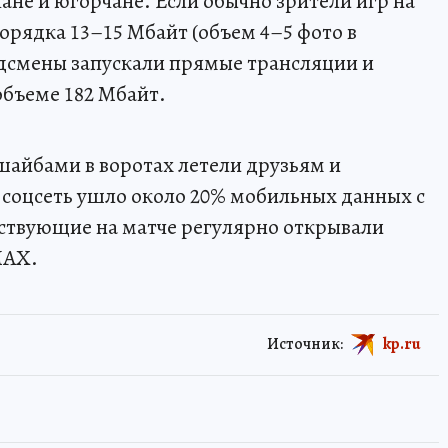
ане и югорчане. Если обычно зрители игр на
орядка 13–15 Мбайт (объем 4–5 фото в
дсмены запускали прямые трансляции и
объеме 182 Мбайт.
шайбами в воротах летели друзьям и
 соцсеть ушло около 20% мобильных данных с
тствующие на матче регулярно открывали
MАХ.
Источник:
kp.ru