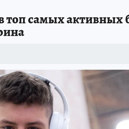
ИНИКА ГОДА
СПРАВОЧНИК ОБРАЗОВАНИЯ
СЧАСТЛИВЫЕ ЛЮДИ
С
 топ самых активных 
А
ДНЕВНИК ПЕРВЫХ
ТАКАЯ НАУКА
КП В МАХ
ГЕРОИ ЮЖНОГО У
рина
ОТДЫХ В РОССИИ
ЗАПОВЕДНАЯ РОССИЯ
ЮБИЛЕЙ «КОМСОМОЛКИ»
ССКАЗЫ БЕЛКИНА
ДЕКАДЫ И ГЕРОИ
ПРОИСШЕСТВИЯ
ЛАПА ПО
ИЕ
ИНТЕРЕСНЫЙ ЧЕЛЯБИНСК
СПРАВОЧНИК ОБРАЗОВАНИЯ
НЕДВ
ЕЛЯБИНСКЕ
МАЛЕНЬКИЙ ЧЕМПИОН
УРАЛЬСКИЙ ТРИП
ЛУЧШИЙ СТ