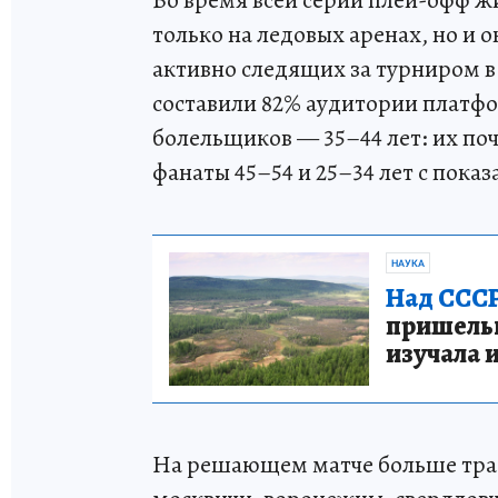
Во время всей серии плей-офф ж
только на ледовых аренах, но и 
активно следящих за турниром в
составили 82% аудитории платфо
болельщиков — 35–44 лет: их по
фанаты 45–54 и 25–34 лет с показ
НАУКА
Над СССР
пришельце
изучала 
На решающем матче больше траф