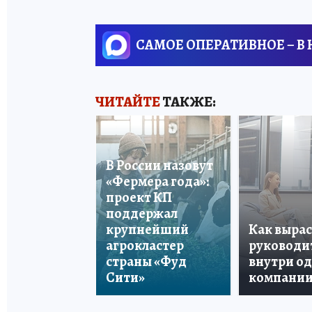
САМОЕ ОПЕРАТИВНОЕ – В
ЧИТАЙТЕ
ТАКЖЕ:
В России назовут
«Фермера года»:
проект КП
поддержал
крупнейший
Как вырас
агрокластер
руководи
страны «Фуд
внутри о
Сити»
компани