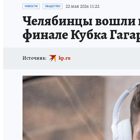
КАРЬЕРА В КАРЬЕРЕ
БИТВА ЗА ДУМУ
КЛ
22 мая 2026 11:22
НОВОСТИ
ОБЩЕСТВО
Челябинцы вошли в
ВОЕНКОРЫ
КП АВИА
УКРАИНА: СВОДК
финале Кубка Гага
БУДНИ ТАНКОГРАДА
НАВИГАТОР ГАИ
ФЕСТИВАЛЬНАЯ АЗБУКА
КУЛИНАРНЫЕ РА
Источник:
kp.ru
ЖЕНЩИНЫ В БОЛЬШОМ ГОРОДЕ
ЗЕМСК
НАШИ В ДЕЛЕ
ЛИЧНЫЙ СЧЕТ
ЦЕНЫ В Ч
ИСПЫТАНО НА СЕБЕ