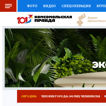
ФОТО
ВИДЕО
СПЕЦОПЕРАЦИЯ
КУРГ
СОЦПОДДЕРЖКА
НАУКА
СПОРТ
КО
ВЫБОР ЭКСПЕРТОВ
ДОКТОР
ФИНАНС
КНИЖНАЯ ПОЛКА
ПРОГНОЗЫ НА СПОРТ
ПРЕСС-ЦЕНТР
НЕДВИЖИМОСТЬ
ТЕЛЕ
РАДИО КП
ТЕСТЫ
НОВОЕ НА САЙТЕ
СЕГОДНЯ:
ЧЕЛОВЕК ГОРОДА: 290 ЛИЦ ЧЕЛЯБИНСКА