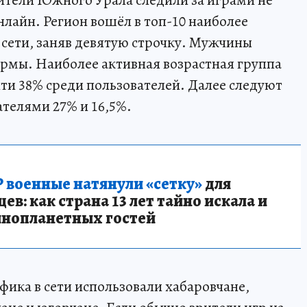
ители Южного Урала следили за играми не
онлайн. Регион вошёл в топ-10 наиболее
 сети, заняв девятую строчку. Мужчины
рмы. Наиболее активная возрастная группа
чти 38% среди пользователей. Далее следуют
ателями 27% и 16,5%.
 военные натянули «сетку»
для
в: как страна 13 лет тайно искала и
инопланетных гостей
ика в cети использовали хабаровчане,