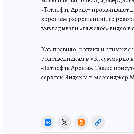
москвичи, воронежцы, свердловч
«Татнефть Аренe» прокачивают п
хорошем разрешении), то рекор
выкладывали «тяжелое» видео в 
Как правило, ролики и снимки с 
родственникам в VK, суммарно в
«Татнефть Арены». Также прису
сервисы Яндекса и мессенджер 