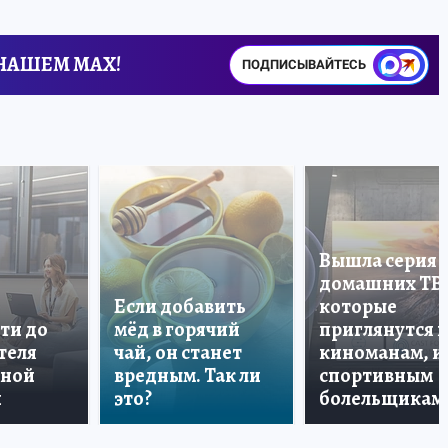
 НАШЕМ MAX!
ПОДПИСЫВАЙТЕСЬ
Вышла серия
домашних ТВ
Если добавить
которые
ти до
мёд в горячий
приглянутся 
теля
чай, он станет
киноманам, и
дной
вредным. Так ли
спортивным
и
это?
болельщикам