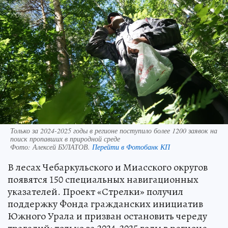
Только за 2024-2025 годы в регионе поступило более 1200 заявок на
поиск пропавших в природной среде
Фото:
Алексей БУЛАТОВ.
Перейти в Фотобанк КП
В лесах Чебаркульского и Миасского округов
появятся 150 специальных навигационных
указателей. Проект «Стрелки» получил
поддержку Фонда гражданских инициатив
Южного Урала и призван остановить череду