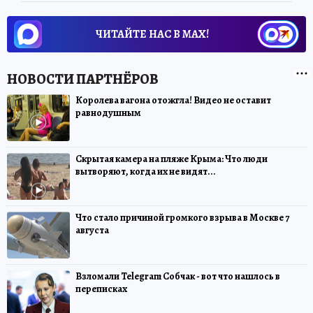
ЧИТАЙТЕ НАС В МАХ!
Королева вагона отожгла! Видео не оставит
равнодушным
Скрытая камера на пляже Крыма: Что люди
вытворяют, когда их не видят...
Что стало причиной громкого взрыва в Москве 7
августа
Взломали Telegram Собчак - вот что нашлось в
переписках