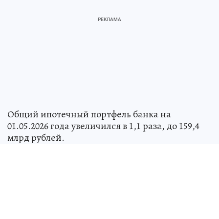
Общий ипотечный портфель банка на
01.05.2026 года увеличился в 1,1 раза, до 159,4
млрд рублей.
Над СССР военные натянули «сетку»
для
пришельцев: как страна 13 лет тайно
искала и изучала инопланетных гостей
НАУКА