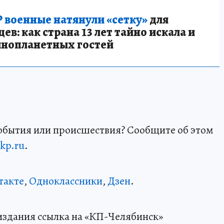
 военные натянули «сетку»
для
в: как страна 13 лет тайно искала и
инопланетных гостей
события или происшествия? Сообщите об этом
kp.ru
.
такте
,
Одноклассники
,
Дзен
.
издания ссылка на «КП-Челябинск»