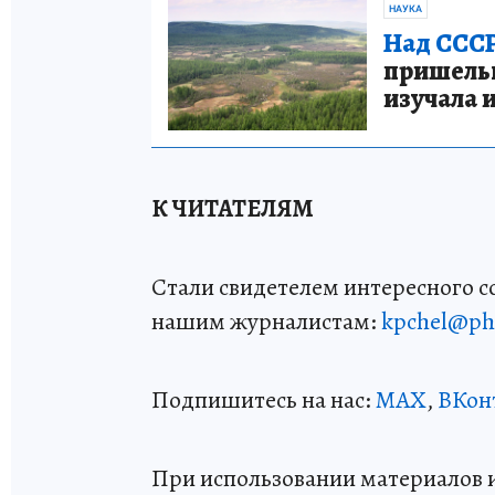
НАУКА
Над СССР
пришельце
изучала 
К ЧИТАТЕЛЯМ
Стали свидетелем интересного 
нашим журналистам:
kpchel@ph
Подпишитесь на нас:
MAX
,
ВКон
При использовании материалов 