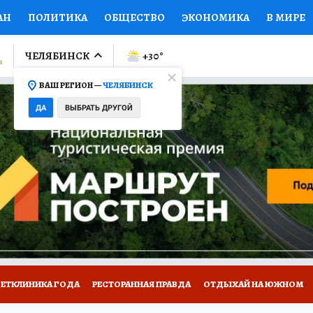
АН
ПОЛИТИКА
ОБЩЕСТВО
ЭКОНОМИКА
В МИРЕ
ЛУМНИСТЫ
ПРОИСШЕСТВИЯ
НАЦИОНАЛЬНЫЕ ПРОЕК
ЧЕЛЯБИНСК
+30
°
ВАШ РЕГИОН —
ЧЕЛЯБИНСК
Ы
ОТКРЫВАЕМ МИР
Я ЗНАЮ
СЕМЬЯ
ЖЕНСКИЕ СЕ
ДА
ВЫБРАТЬ ДРУГОЙ
ПРОМОКОДЫ
СЕРИАЛЫ
СПЕЦПРОЕКТЫ
ДЕФИЦИТ
ВИЗОР
КОЛЛЕКЦИИ
КОНКУРСЫ
РАБОТА У НАС
ГИ
ВЕТКЛИНИКА ГОДА
РЕСТОРАННАЯ ПРАВДА
ОТДЫХАЙ НА ЮЖНОМ