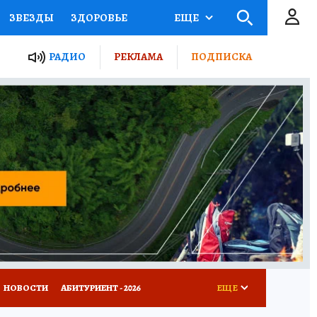
ЗВЕЗДЫ
ЗДОРОВЬЕ
ЕЩЕ
ТЫ РОССИИ
РАДИО
РЕКЛАМА
ПОДПИСКА
КРЕТЫ
ПУТЕВОДИТЕЛЬ
 ЖЕЛЕЗА
ТУРИЗМ
Д ПОТРЕБИТЕЛЯ
ВСЕ О КП
НОВОСТИ
АБИТУРИЕНТ - 2026
ЕЩЕ