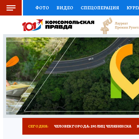
ФОТО
ВИДЕО
СПЕЦОПЕРАЦИЯ
КУРГ
СОЦПОДДЕРЖКА
НАУКА
СПОРТ
КО
ВЫБОР ЭКСПЕРТОВ
ДОКТОР
ФИНАНС
КНИЖНАЯ ПОЛКА
ПРОГНОЗЫ НА СПОРТ
ПРЕСС-ЦЕНТР
НЕДВИЖИМОСТЬ
ТЕЛЕ
РАДИО КП
ТЕСТЫ
НОВОЕ НА САЙТЕ
СЕГОДНЯ:
ЧЕЛОВЕК ГОРОДА: 290 ЛИЦ ЧЕЛЯБИНСКА