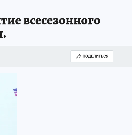
ТРОЙ БУДУЩЕЕ
ТОЛЬКО У НАС
тие всесезонного
РАЛА
ЗАДАЙ ВОПРОС ГАИ
.
ЧЕЛОВЕК ГОРОДА-2024
МОЩИ
ЖЕНЩИНЫ В ПРОФЕССИИ
ПОДЕЛИТЬСЯ
ИЖИМОСТЬ
АФИША
ГОВОРЯТ ЗВЕЗДЫ
РОИТЕЛЬ
ОБЯЗАТЕЛЬНАЯ ВАКЦИНАЦИЯ