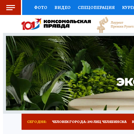
ФОТО
ВИДЕО
СПЕЦОПЕРАЦИЯ
КУРГ
СОЦПОДДЕРЖКА
НАУКА
СПОРТ
КО
ВЫБОР ЭКСПЕРТОВ
ДОКТОР
ФИНАНС
КНИЖНАЯ ПОЛКА
ПРОГНОЗЫ НА СПОРТ
ПРЕСС-ЦЕНТР
НЕДВИЖИМОСТЬ
ТЕЛЕ
РАДИО КП
ТЕСТЫ
НОВОЕ НА САЙТЕ
СЕГОДНЯ:
ЧЕЛОВЕК ГОРОДА: 290 ЛИЦ ЧЕЛЯБИНСКА