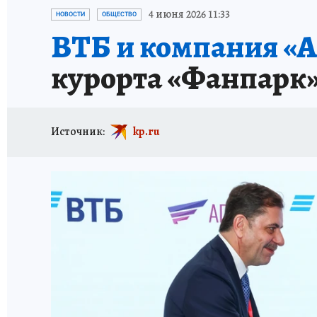
КАРЬЕРА В КАРЬЕРЕ
БИТВА ЗА ДУМУ
КЛ
4 июня 2026 11:33
НОВОСТИ
ОБЩЕСТВО
ВТБ и компания «
ВОЕНКОРЫ
КП АВИА
УКРАИНА: СВОДК
курорта «Фанпарк»
БУДНИ ТАНКОГРАДА
НАВИГАТОР ГАИ
ФЕСТИВАЛЬНАЯ АЗБУКА
КУЛИНАРНЫЕ РА
Источник:
kp.ru
ЖЕНЩИНЫ В БОЛЬШОМ ГОРОДЕ
ЗЕМСК
НАШИ В ДЕЛЕ
ЛИЧНЫЙ СЧЕТ
ЦЕНЫ В Ч
ИСПЫТАНО НА СЕБЕ