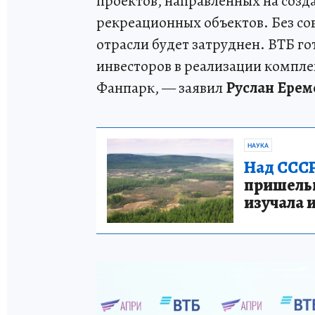
проектов, направленных на созд
рекреационных объектов. Без с
отрасли будет затруднен. ВТБ г
инвесторов в реализации компле
Фанпарк, — заявил
Руслан Ерем
НАУКА
Над СССР
пришельце
изучала 