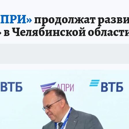
ИНИКА ГОДА
СПРАВОЧНИК ОБРАЗОВАНИЯ
СЧАСТЛИВЫЕ ЛЮДИ
С
АПРИ»
продолжат разви
А
ДНЕВНИК ПЕРВЫХ
ТАКАЯ НАУКА
КП В МАХ
ГЕРОИ ЮЖНОГО У
 в Челябинской области
ОТДЫХ В РОССИИ
ЗАПОВЕДНАЯ РОССИЯ
ЮБИЛЕЙ «КОМСОМОЛКИ»
ССКАЗЫ БЕЛКИНА
ДЕКАДЫ И ГЕРОИ
ПРОИСШЕСТВИЯ
ЛАПА ПО
ИЕ
ИНТЕРЕСНЫЙ ЧЕЛЯБИНСК
СПРАВОЧНИК ОБРАЗОВАНИЯ
НЕДВ
ЕЛЯБИНСКЕ
МАЛЕНЬКИЙ ЧЕМПИОН
УРАЛЬСКИЙ ТРИП
ЛУЧШИЙ СТ