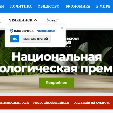
АН
ПОЛИТИКА
ОБЩЕСТВО
ЭКОНОМИКА
В МИРЕ
ЛУМНИСТЫ
ПРОИСШЕСТВИЯ
НАЦИОНАЛЬНЫЕ ПРОЕК
ЧЕЛЯБИНСК
+21
°
ВАШ РЕГИОН —
ЧЕЛЯБИНСК
Ы
ОТКРЫВАЕМ МИР
Я ЗНАЮ
СЕМЬЯ
ЖЕНСКИЕ СЕ
ДА
ВЫБРАТЬ ДРУГОЙ
ПРОМОКОДЫ
СЕРИАЛЫ
СПЕЦПРОЕКТЫ
ДЕФИЦИТ
ВИЗОР
КОЛЛЕКЦИИ
КОНКУРСЫ
РАБОТА У НАС
ГИ
ВЕТКЛИНИКА ГОДА
РЕСТОРАННАЯ ПРАВДА
ОТДЫХАЙ НА ЮЖНОМ