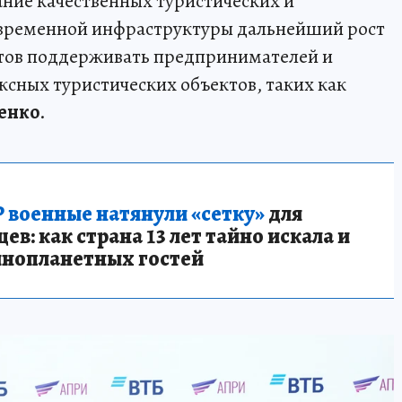
ание качественных туристических и
овременной инфраструктуры дальнейший рост
отов поддерживать предпринимателей и
ксных туристических объектов, таких как
енко
.
 военные натянули «сетку»
для
в: как страна 13 лет тайно искала и
инопланетных гостей