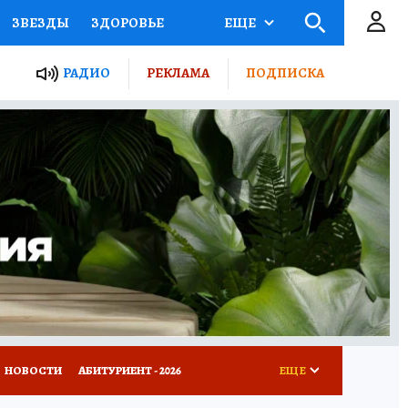
ЗВЕЗДЫ
ЗДОРОВЬЕ
ЕЩЕ
ТЫ РОССИИ
РАДИО
РЕКЛАМА
ПОДПИСКА
КРЕТЫ
ПУТЕВОДИТЕЛЬ
 ЖЕЛЕЗА
ТУРИЗМ
Д ПОТРЕБИТЕЛЯ
ВСЕ О КП
НОВОСТИ
АБИТУРИЕНТ - 2026
ЕЩЕ