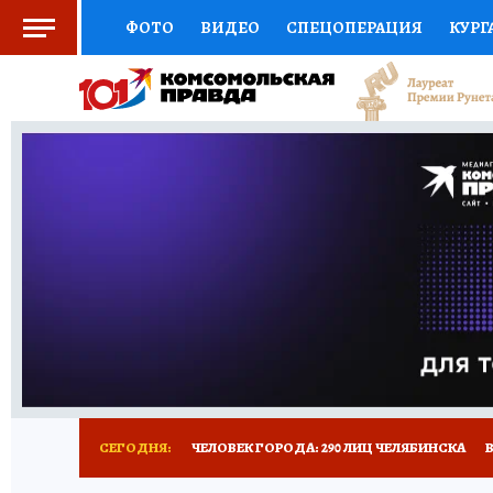
ФОТО
ВИДЕО
СПЕЦОПЕРАЦИЯ
КУРГ
СОЦПОДДЕРЖКА
НАУКА
СПОРТ
КО
ВЫБОР ЭКСПЕРТОВ
ДОКТОР
ФИНАНС
КНИЖНАЯ ПОЛКА
ПРОГНОЗЫ НА СПОРТ
ПРЕСС-ЦЕНТР
НЕДВИЖИМОСТЬ
ТЕЛЕ
РАДИО КП
ТЕСТЫ
НОВОЕ НА САЙТЕ
СЕГОДНЯ:
ЧЕЛОВЕК ГОРОДА: 290 ЛИЦ ЧЕЛЯБИНСКА