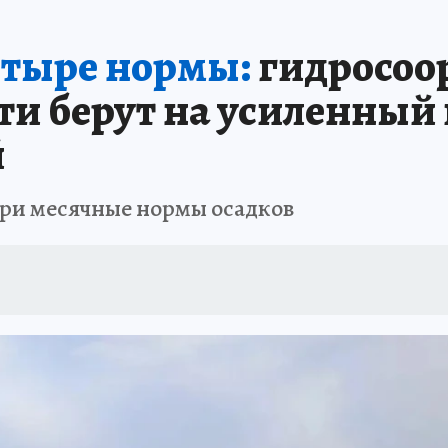
ИНИКА ГОДА
СПРАВОЧНИК ОБРАЗОВАНИЯ
СЧАСТЛИВЫЕ ЛЮДИ
С
етыре нормы:
гидросоо
А
ДНЕВНИК ПЕРВЫХ
ТАКАЯ НАУКА
КП В МАХ
ГЕРОИ ЮЖНОГО У
ти берут на усиленный 
ОТДЫХ В РОССИИ
ЗАПОВЕДНАЯ РОССИЯ
ЮБИЛЕЙ «КОМСОМОЛКИ»
й
ССКАЗЫ БЕЛКИНА
ДЕКАДЫ И ГЕРОИ
ПРОИСШЕСТВИЯ
ЛАПА ПО
три месячные нормы осадков
ИЕ
ИНТЕРЕСНЫЙ ЧЕЛЯБИНСК
СПРАВОЧНИК ОБРАЗОВАНИЯ
НЕДВ
ЕЛЯБИНСКЕ
МАЛЕНЬКИЙ ЧЕМПИОН
УРАЛЬСКИЙ ТРИП
ЛУЧШИЙ СТ