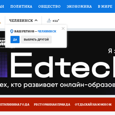
АН
ПОЛИТИКА
ОБЩЕСТВО
ЭКОНОМИКА
В МИРЕ
ЛУМНИСТЫ
ПРОИСШЕСТВИЯ
НАЦИОНАЛЬНЫЕ ПРОЕК
ЧЕЛЯБИНСК
+12
°
ВАШ РЕГИОН —
ЧЕЛЯБИНСК
Ы
ОТКРЫВАЕМ МИР
Я ЗНАЮ
СЕМЬЯ
ЖЕНСКИЕ СЕ
ДА
ВЫБРАТЬ ДРУГОЙ
ПРОМОКОДЫ
СЕРИАЛЫ
СПЕЦПРОЕКТЫ
ДЕФИЦИТ
ВИЗОР
КОЛЛЕКЦИИ
КОНКУРСЫ
РАБОТА У НАС
ГИ
ВЕТКЛИНИКА ГОДА
РЕСТОРАННАЯ ПРАВДА
ОТДЫХАЙ НА ЮЖНОМ