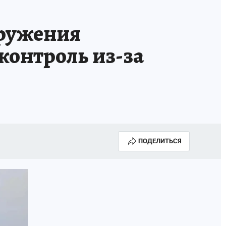
ТРОЙ БУДУЩЕЕ
ТОЛЬКО У НАС
ружения
РАЛА
ЗАДАЙ ВОПРОС ГАИ
контроль из-за
ЧЕЛОВЕК ГОРОДА-2024
МОЩИ
ЖЕНЩИНЫ В ПРОФЕССИИ
ИЖИМОСТЬ
АФИША
ГОВОРЯТ ЗВЕЗДЫ
ПОДЕЛИТЬСЯ
РОИТЕЛЬ
ОБЯЗАТЕЛЬНАЯ ВАКЦИНАЦИЯ