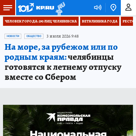
ЧЕЛОВЕК ГОРОДА: 290 ЛИЦ ЧЕЛЯБИНСКА
ВЕТКЛИНИКА ГОДА
РЕСТО
3 июля 2026 9:48
НОВОСТИ
ОБЩЕСТВО
На море, за рубежом или по
родным краям:
челябинцы
готовятся к летнему отпуску
вместе со Сбером