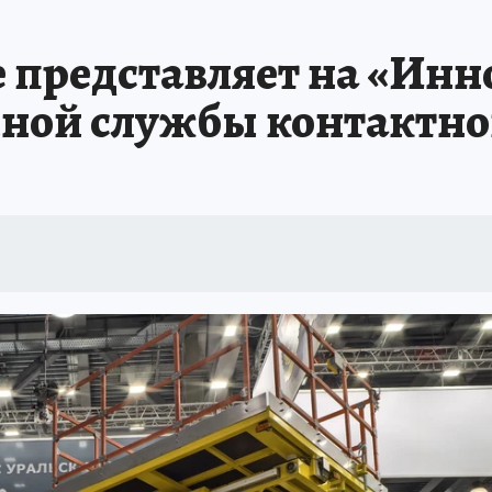
ИНИКА ГОДА
СПРАВОЧНИК ОБРАЗОВАНИЯ
СЧАСТЛИВЫЕ ЛЮДИ
С
 представляет на «Инн
А
ДНЕВНИК ПЕРВЫХ
ТАКАЯ НАУКА
КП В МАХ
ГЕРОИ ЮЖНОГО У
ной службы контактной
ОТДЫХ В РОССИИ
ЗАПОВЕДНАЯ РОССИЯ
ЮБИЛЕЙ «КОМСОМОЛКИ»
ССКАЗЫ БЕЛКИНА
ДЕКАДЫ И ГЕРОИ
ПРОИСШЕСТВИЯ
ЛАПА ПО
ИЕ
ИНТЕРЕСНЫЙ ЧЕЛЯБИНСК
СПРАВОЧНИК ОБРАЗОВАНИЯ
НЕДВ
ЕЛЯБИНСКЕ
МАЛЕНЬКИЙ ЧЕМПИОН
УРАЛЬСКИЙ ТРИП
ЛУЧШИЙ СТ