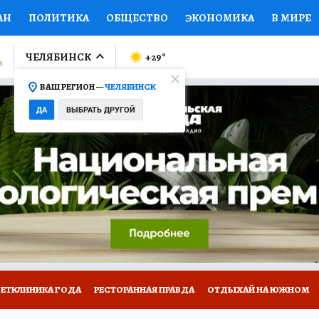
АН
ПОЛИТИКА
ОБЩЕСТВО
ЭКОНОМИКА
В МИРЕ
ЛУМНИСТЫ
ПРОИСШЕСТВИЯ
НАЦИОНАЛЬНЫЕ ПРОЕК
ЧЕЛЯБИНСК
+29
°
ВАШ РЕГИОН —
ЧЕЛЯБИНСК
Ы
ОТКРЫВАЕМ МИР
Я ЗНАЮ
СЕМЬЯ
ЖЕНСКИЕ СЕ
ДА
ВЫБРАТЬ ДРУГОЙ
ПРОМОКОДЫ
СЕРИАЛЫ
СПЕЦПРОЕКТЫ
ДЕФИЦИТ
ВИЗОР
КОЛЛЕКЦИИ
КОНКУРСЫ
РАБОТА У НАС
ГИ
ВЕТКЛИНИКА ГОДА
РЕСТОРАННАЯ ПРАВДА
ОТДЫХАЙ НА ЮЖНОМ