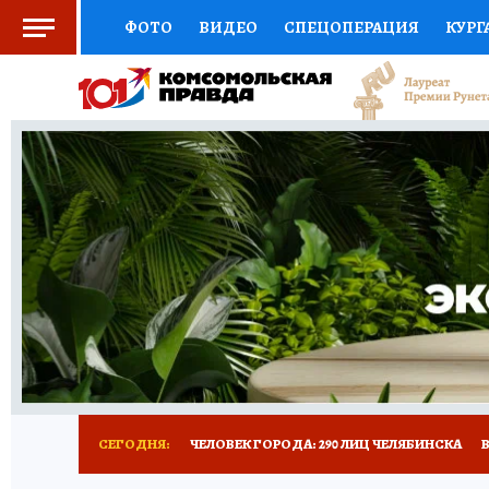
ФОТО
ВИДЕО
СПЕЦОПЕРАЦИЯ
КУРГ
СОЦПОДДЕРЖКА
НАУКА
СПОРТ
КО
ВЫБОР ЭКСПЕРТОВ
ДОКТОР
ФИНАНС
КНИЖНАЯ ПОЛКА
ПРОГНОЗЫ НА СПОРТ
ПРЕСС-ЦЕНТР
НЕДВИЖИМОСТЬ
ТЕЛЕ
РАДИО КП
ТЕСТЫ
НОВОЕ НА САЙТЕ
СЕГОДНЯ:
ЧЕЛОВЕК ГОРОДА: 290 ЛИЦ ЧЕЛЯБИНСКА