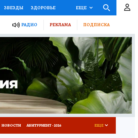
ЗВЕЗДЫ
ЗДОРОВЬЕ
ЕЩЕ
ТЫ РОССИИ
РАДИО
РЕКЛАМА
ПОДПИСКА
КРЕТЫ
ПУТЕВОДИТЕЛЬ
 ЖЕЛЕЗА
ТУРИЗМ
Д ПОТРЕБИТЕЛЯ
ВСЕ О КП
НОВОСТИ
АБИТУРИЕНТ - 2026
ЕЩЕ