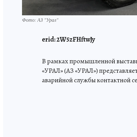
Фото: АЗ "Урал"
erid: 2W5zFHftwJy
В рамках промышленной выстав
«УРАЛ» (АЗ «УРАЛ») представляе
аварийной службы контактной сет