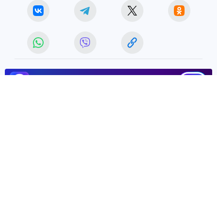
ЧИТАЙТЕ НАС В МАХ!
6 июля 2026 14:55
НОВОСТИ
ОБЩЕСТВО
Домашний арест заменили
запретами:
в Челябинске
смягчили меру пресечения
Элеоноре Халиковой
Экс-главе комитета по культуре