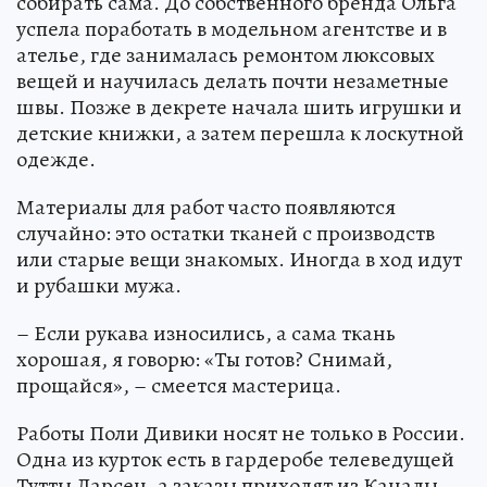
собирать сама. До собственного бренда Ольга
успела поработать в модельном агентстве и в
ателье, где занималась ремонтом люксовых
вещей и научилась делать почти незаметные
швы. Позже в декрете начала шить игрушки и
детские книжки, а затем перешла к лоскутной
одежде.
Материалы для работ часто появляются
случайно: это остатки тканей с производств
или старые вещи знакомых. Иногда в ход идут
и рубашки мужа.
– Если рукава износились, а сама ткань
хорошая, я говорю: «Ты готов? Снимай,
прощайся», – смеется мастерица.
Работы Поли Дивики носят не только в России.
Одна из курток есть в гардеробе телеведущей
Тутты Ларсен, а заказы приходят из Канады,