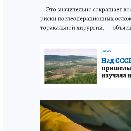
—Это значительно сокращает во
риски послеоперационных ослож
торакальной хирургии, — объясн
НАУКА
Над СССР
пришельце
изучала 