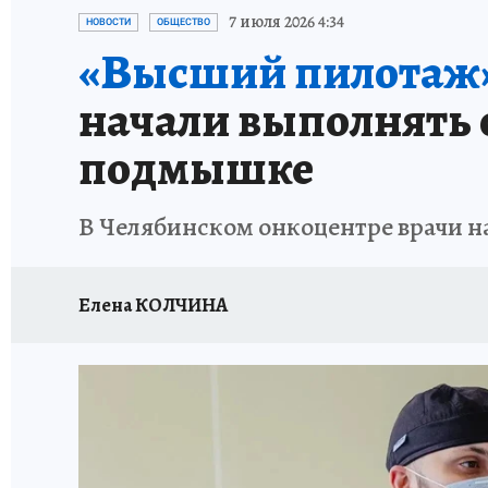
КАРЬЕРА В КАРЬЕРЕ
БИТВА ЗА ДУМУ
КЛ
7 июля 2026 4:34
НОВОСТИ
ОБЩЕСТВО
«Высший пилотаж
ВОЕНКОРЫ
КП АВИА
УКРАИНА: СВОДК
начали выполнять 
БУДНИ ТАНКОГРАДА
НАВИГАТОР ГАИ
подмышке
ФЕСТИВАЛЬНАЯ АЗБУКА
КУЛИНАРНЫЕ РА
В Челябинском онкоцентре врачи н
ЖЕНЩИНЫ В БОЛЬШОМ ГОРОДЕ
ЗЕМСК
Елена КОЛЧИНА
НАШИ В ДЕЛЕ
ЛИЧНЫЙ СЧЕТ
ЦЕНЫ В Ч
ИСПЫТАНО НА СЕБЕ