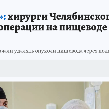
ИНИКА ГОДА
СПРАВОЧНИК ОБРАЗОВАНИЯ
СЧАСТЛИВЫЕ ЛЮДИ
С
»:
хирурги Челябинског
А
ДНЕВНИК ПЕРВЫХ
ТАКАЯ НАУКА
КП В МАХ
ГЕРОИ ЮЖНОГО У
операции на пищеводе ч
ОТДЫХ В РОССИИ
ЗАПОВЕДНАЯ РОССИЯ
ЮБИЛЕЙ «КОМСОМОЛКИ»
ССКАЗЫ БЕЛКИНА
ДЕКАДЫ И ГЕРОИ
ПРОИСШЕСТВИЯ
ЛАПА ПО
ачали удалять опухоли пищевода через п
ИЕ
ИНТЕРЕСНЫЙ ЧЕЛЯБИНСК
СПРАВОЧНИК ОБРАЗОВАНИЯ
НЕДВ
ЕЛЯБИНСКЕ
МАЛЕНЬКИЙ ЧЕМПИОН
УРАЛЬСКИЙ ТРИП
ЛУЧШИЙ СТ