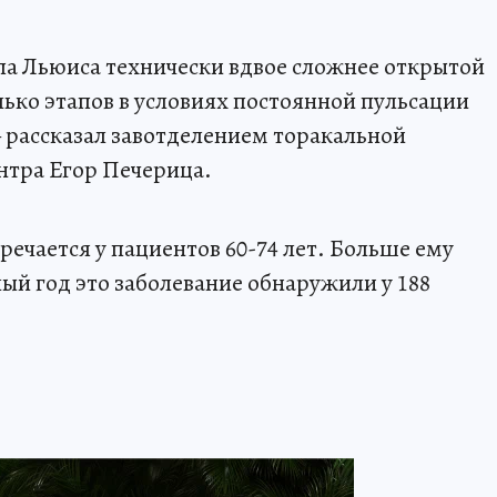
а Льюиса технически вдвое сложнее открытой
лько этапов в условиях постоянной пульсации
— рассказал завотделением торакальной
нтра Егор Печерица.
ечается у пациентов 60-74 лет. Больше ему
й год это заболевание обнаружили у 188