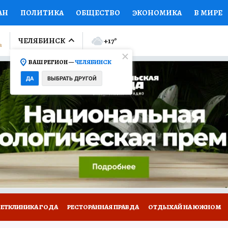
АН
ПОЛИТИКА
ОБЩЕСТВО
ЭКОНОМИКА
В МИРЕ
ЛУМНИСТЫ
ПРОИСШЕСТВИЯ
НАЦИОНАЛЬНЫЕ ПРОЕК
ЧЕЛЯБИНСК
+17
°
ВАШ РЕГИОН —
ЧЕЛЯБИНСК
Ы
ОТКРЫВАЕМ МИР
Я ЗНАЮ
СЕМЬЯ
ЖЕНСКИЕ СЕ
ДА
ВЫБРАТЬ ДРУГОЙ
ПРОМОКОДЫ
СЕРИАЛЫ
СПЕЦПРОЕКТЫ
ДЕФИЦИТ
ВИЗОР
КОЛЛЕКЦИИ
КОНКУРСЫ
РАБОТА У НАС
ГИ
ВЕТКЛИНИКА ГОДА
РЕСТОРАННАЯ ПРАВДА
ОТДЫХАЙ НА ЮЖНОМ