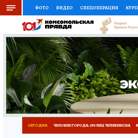
ФОТО
ВИДЕО
СПЕЦОПЕРАЦИЯ
КУРГ
СОЦПОДДЕРЖКА
НАУКА
СПОРТ
КО
ВЫБОР ЭКСПЕРТОВ
ДОКТОР
ФИНАНС
КНИЖНАЯ ПОЛКА
ПРОГНОЗЫ НА СПОРТ
ПРЕСС-ЦЕНТР
НЕДВИЖИМОСТЬ
ТЕЛЕ
РАДИО КП
ТЕСТЫ
НОВОЕ НА САЙТЕ
СЕГОДНЯ:
ЧЕЛОВЕК ГОРОДА: 290 ЛИЦ ЧЕЛЯБИНСКА