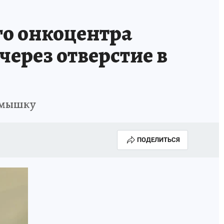
ТРОЙ БУДУЩЕЕ
ТОЛЬКО У НАС
о онкоцентра
РАЛА
ЗАДАЙ ВОПРОС ГАИ
ерез отверстие в
ЧЕЛОВЕК ГОРОДА-2024
МОЩИ
ЖЕНЩИНЫ В ПРОФЕССИИ
одмышку
ИЖИМОСТЬ
АФИША
ГОВОРЯТ ЗВЕЗДЫ
ПОДЕЛИТЬСЯ
РОИТЕЛЬ
ОБЯЗАТЕЛЬНАЯ ВАКЦИНАЦИЯ