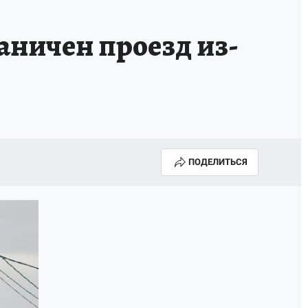
ТРОЙ БУДУЩЕЕ
ТОЛЬКО У НАС
аничен проезд из-
РАЛА
ЗАДАЙ ВОПРОС ГАИ
ЧЕЛОВЕК ГОРОДА-2024
МОЩИ
ЖЕНЩИНЫ В ПРОФЕССИИ
ИЖИМОСТЬ
АФИША
ГОВОРЯТ ЗВЕЗДЫ
ПОДЕЛИТЬСЯ
РОИТЕЛЬ
ОБЯЗАТЕЛЬНАЯ ВАКЦИНАЦИЯ