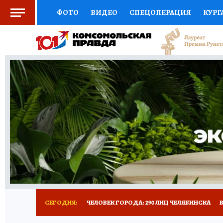
ФОТО
ВИДЕО
СПЕЦОПЕРАЦИЯ
КУРГ
СОЦПОДДЕРЖКА
НАУКА
СПОРТ
КО
ВЫБОР ЭКСПЕРТОВ
ДОКТОР
ФИНАНС
КНИЖНАЯ ПОЛКА
ПРОГНОЗЫ НА СПОРТ
ПРЕСС-ЦЕНТР
НЕДВИЖИМОСТЬ
ТЕЛЕ
РАДИО КП
ТЕСТЫ
НОВОЕ НА САЙТЕ
СЕГОДНЯ:
ЧЕЛОВЕК ГОРОДА: 290 ЛИЦ ЧЕЛЯБИНСКА