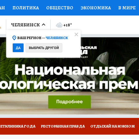
АН
ПОЛИТИКА
ОБЩЕСТВО
ЭКОНОМИКА
В МИРЕ
ЛУМНИСТЫ
ПРОИСШЕСТВИЯ
НАЦИОНАЛЬНЫЕ ПРОЕК
ЧЕЛЯБИНСК
+18
°
ВАШ РЕГИОН —
ЧЕЛЯБИНСК
Ы
ОТКРЫВАЕМ МИР
Я ЗНАЮ
СЕМЬЯ
ЖЕНСКИЕ СЕ
ДА
ВЫБРАТЬ ДРУГОЙ
ПРОМОКОДЫ
СЕРИАЛЫ
СПЕЦПРОЕКТЫ
ДЕФИЦИТ
ВИЗОР
КОЛЛЕКЦИИ
КОНКУРСЫ
РАБОТА У НАС
ГИ
ВЕТКЛИНИКА ГОДА
РЕСТОРАННАЯ ПРАВДА
ОТДЫХАЙ НА ЮЖНОМ