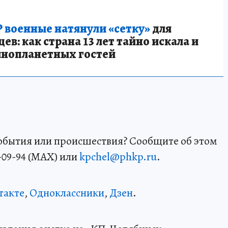
 военные натянули «сетку»
для
в: как страна 13 лет тайно искала и
инопланетных гостей
события или происшествия? Сообщите об этом
-09-94 (MAX) или
kpchel@phkp.ru
.
такте
,
Одноклассники
,
Дзен
.