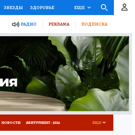
ЗВЕЗДЫ
ЗДОРОВЬЕ
ЕЩЕ
ТЫ РОССИИ
РАДИО
РЕКЛАМА
ПОДПИСКА
КРЕТЫ
ПУТЕВОДИТЕЛЬ
 ЖЕЛЕЗА
ТУРИЗМ
Д ПОТРЕБИТЕЛЯ
ВСЕ О КП
НОВОСТИ
АБИТУРИЕНТ - 2026
ЕЩЕ