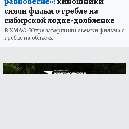
равновесие»:
киношники
сняли фильм о гребле на
сибирской лодке-долбленке
В ХМАО-Югре завершили съемки фильма о
гребле на обласах