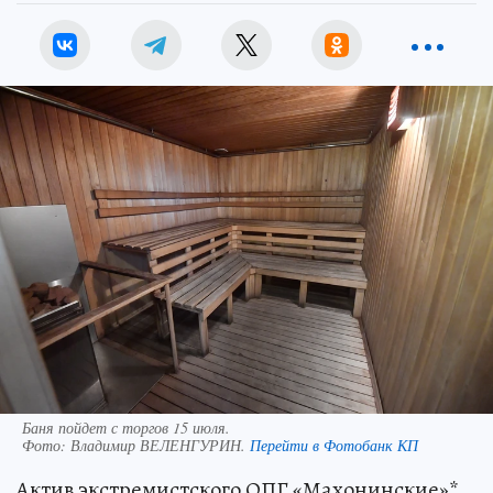
Баня пойдет с торгов 15 июля.
Фото:
Владимир ВЕЛЕНГУРИН.
Перейти в Фотобанк КП
Актив экстремистского ОПГ «Махонинские»*