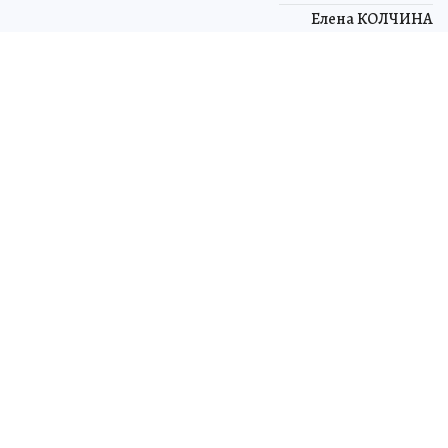
Елена КОЛЧИНА
ЧИТАЙТЕ НАС В МАХ!
8 июля 2026 7:48
НОВОСТИ
ЭКОНОМИКА
Гости Иннопрома станут
нейрохудожниками на стенде