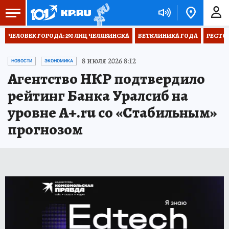
ЧЕЛОВЕК ГОРОДА: 290 ЛИЦ ЧЕЛЯБИНСКА
ВЕТКЛИНИКА ГОДА
РЕСТО
8 июля 2026 8:12
НОВОСТИ
ЭКОНОМИКА
Агентство НКР подтвердило
рейтинг Банка Уралсиб на
уровне A+.ru со «Стабильным»
прогнозом