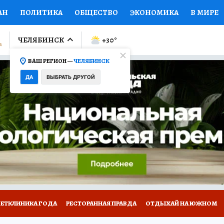
АН
ПОЛИТИКА
ОБЩЕСТВО
ЭКОНОМИКА
В МИРЕ
ЛУМНИСТЫ
ПРОИСШЕСТВИЯ
НАЦИОНАЛЬНЫЕ ПРОЕК
ЧЕЛЯБИНСК
+30
°
ВАШ РЕГИОН —
ЧЕЛЯБИНСК
Ы
ОТКРЫВАЕМ МИР
Я ЗНАЮ
СЕМЬЯ
ЖЕНСКИЕ СЕ
ДА
ВЫБРАТЬ ДРУГОЙ
ПРОМОКОДЫ
СЕРИАЛЫ
СПЕЦПРОЕКТЫ
ДЕФИЦИТ
ВИЗОР
КОЛЛЕКЦИИ
КОНКУРСЫ
РАБОТА У НАС
ГИ
ВЕТКЛИНИКА ГОДА
РЕСТОРАННАЯ ПРАВДА
ОТДЫХАЙ НА ЮЖНОМ