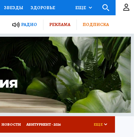
ЗВЕЗДЫ
ЗДОРОВЬЕ
ЕЩЕ
ТЫ РОССИИ
РАДИО
РЕКЛАМА
ПОДПИСКА
КРЕТЫ
ПУТЕВОДИТЕЛЬ
 ЖЕЛЕЗА
ТУРИЗМ
Д ПОТРЕБИТЕЛЯ
ВСЕ О КП
НОВОСТИ
АБИТУРИЕНТ - 2026
ЕЩЕ