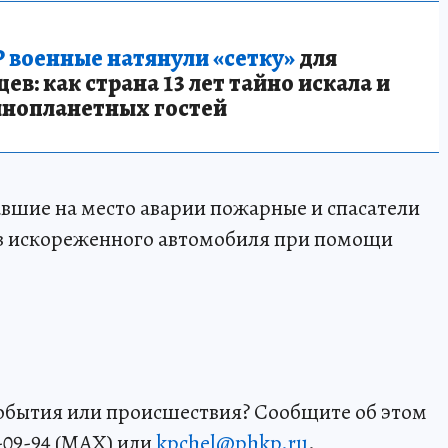
 военные натянули «сетку»
для
в: как страна 13 лет тайно искала и
инопланетных гостей
вшие на место аварии пожарные и спасатели
из искореженного автомобиля при помощи
события или происшествия? Сообщите об этом
-09-94 (MAX) или
kpchel@phkp.ru
.