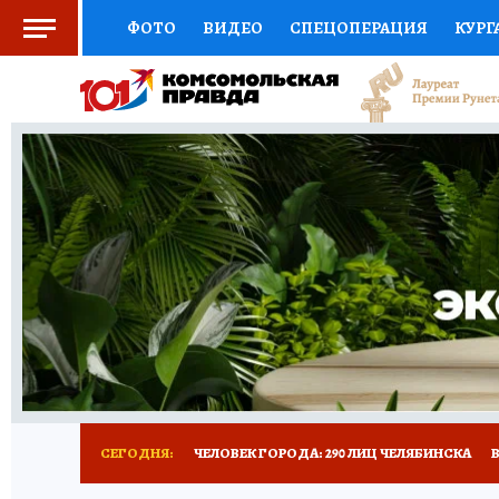
ФОТО
ВИДЕО
СПЕЦОПЕРАЦИЯ
КУРГ
СОЦПОДДЕРЖКА
НАУКА
СПОРТ
КО
ВЫБОР ЭКСПЕРТОВ
ДОКТОР
ФИНАНС
КНИЖНАЯ ПОЛКА
ПРОГНОЗЫ НА СПОРТ
ПРЕСС-ЦЕНТР
НЕДВИЖИМОСТЬ
ТЕЛЕ
РАДИО КП
ТЕСТЫ
НОВОЕ НА САЙТЕ
СЕГОДНЯ:
ЧЕЛОВЕК ГОРОДА: 290 ЛИЦ ЧЕЛЯБИНСКА