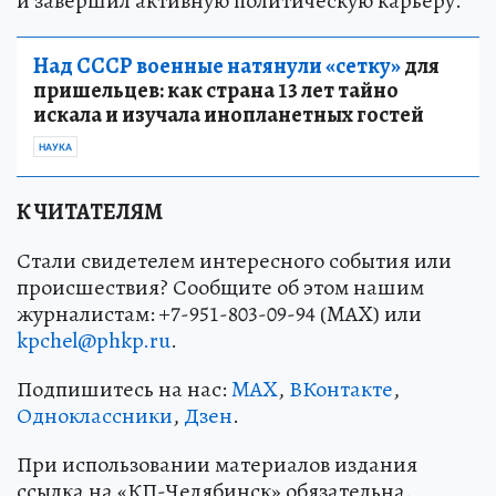
и завершил активную политическую карьеру.
Над СССР военные натянули «сетку»
для
пришельцев: как страна 13 лет тайно
искала и изучала инопланетных гостей
НАУКА
К ЧИТАТЕЛЯМ
Стали свидетелем интересного события или
происшествия? Сообщите об этом нашим
журналистам: +7-951-803-09-94 (MAX) или
kpchel@phkp.ru
.
Подпишитесь на нас:
MAX
,
ВКонтакте
,
Одноклассники
,
Дзен
.
При использовании материалов издания
ссылка на «КП-Челябинск» обязательна.