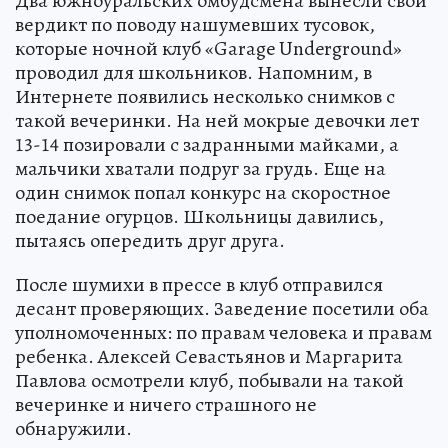
Два южноуральских омбудсмена вынесли свой
вердикт по поводу нашумевших тусовок,
которые ночной клуб «Garage Underground»
проводил для школьников. Напомним, в
Интернете появились несколько снимков с
такой вечеринки. На ней мокрые девочки лет
13-14 позировали с задранными майками, а
мальчики хватали подруг за грудь. Еще на
один снимок попал конкурс на скоростное
поедание огурцов. Школьницы давились,
пытаясь опередить друг друга.
После шумихи в прессе в клуб отправился
десант проверяющих. Заведение посетили оба
уполномоченных: по правам человека и правам
ребенка. Алексей Севастьянов и Маргарита
Павлова осмотрели клуб, побывали на такой
вечеринке и ничего страшного не
обнаружили.