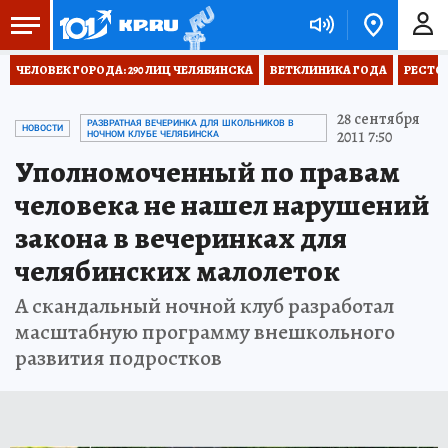
ЧЕЛОВЕК ГОРОДА: 290 ЛИЦ ЧЕЛЯБИНСКА
ВЕТКЛИНИКА ГОДА
РЕСТО
28 сентября
РАЗВРАТНАЯ ВЕЧЕРИНКА ДЛЯ ШКОЛЬНИКОВ В
НОВОСТИ
2011 7:50
НОЧНОМ КЛУБЕ ЧЕЛЯБИНСКА
Уполномоченный по правам
человека не нашел нарушений
закона в вечеринках для
челябинских малолеток
А скандальный ночной клуб разработал
масштабную программу внешкольного
развития подростков