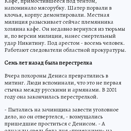
Кафе, примостившееся под тентом,
напоминало мясорубку. Шатер порвали в
клочья, корпус демонтировали. Местная
милиция разыскивает сейчас племянника
хозяина кафе. Он недавно вернулся из тюрьмы
и, по версии милиции, нанес смертельный
удар Никитину. Под арестом - восемь человек.
Работают следователи областной прокуратуры.
Семь лет назад была перестрелка
Вчера похороны Дениса превратились в
митинг. Люди вспоминали, что это не первая
стычка между русскими и армянами. В 2001
году она закончилась перестрелкой.
- Пытались на зачинщика завести уголовное
дело, но он отвертелся, - возмущались
пришедшие проститься с Денисом. - А
однажды средь бела дня «приезжими» на