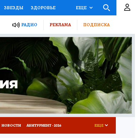
ЗВЕЗДЫ
ЗДОРОВЬЕ
ЕЩЕ
ТЫ РОССИИ
РАДИО
РЕКЛАМА
ПОДПИСКА
КРЕТЫ
ПУТЕВОДИТЕЛЬ
 ЖЕЛЕЗА
ТУРИЗМ
Д ПОТРЕБИТЕЛЯ
ВСЕ О КП
НОВОСТИ
АБИТУРИЕНТ - 2026
ЕЩЕ