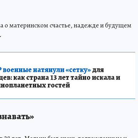
ла о материнском счастье, надежде и будущем
.
 военные натянули «сетку»
для
в: как страна 13 лет тайно искала и
инопланетных гостей
знавать»