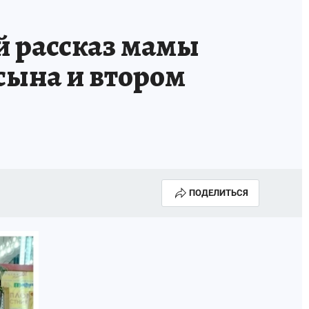
ТРОЙ БУДУЩЕЕ
ТОЛЬКО У НАС
 рассказ мамы
РАЛА
ЗАДАЙ ВОПРОС ГАИ
 сына и втором
ЧЕЛОВЕК ГОРОДА-2024
МОЩИ
ЖЕНЩИНЫ В ПРОФЕССИИ
ИЖИМОСТЬ
АФИША
ГОВОРЯТ ЗВЕЗДЫ
ПОДЕЛИТЬСЯ
РОИТЕЛЬ
ОБЯЗАТЕЛЬНАЯ ВАКЦИНАЦИЯ