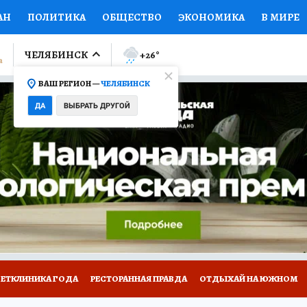
АН
ПОЛИТИКА
ОБЩЕСТВО
ЭКОНОМИКА
В МИРЕ
ЛУМНИСТЫ
ПРОИСШЕСТВИЯ
НАЦИОНАЛЬНЫЕ ПРОЕК
ЧЕЛЯБИНСК
+26
°
ВАШ РЕГИОН —
ЧЕЛЯБИНСК
Ы
ОТКРЫВАЕМ МИР
Я ЗНАЮ
СЕМЬЯ
ЖЕНСКИЕ СЕ
ДА
ВЫБРАТЬ ДРУГОЙ
ПРОМОКОДЫ
СЕРИАЛЫ
СПЕЦПРОЕКТЫ
ДЕФИЦИТ
ВИЗОР
КОЛЛЕКЦИИ
КОНКУРСЫ
РАБОТА У НАС
ГИ
ВЕТКЛИНИКА ГОДА
РЕСТОРАННАЯ ПРАВДА
ОТДЫХАЙ НА ЮЖНОМ