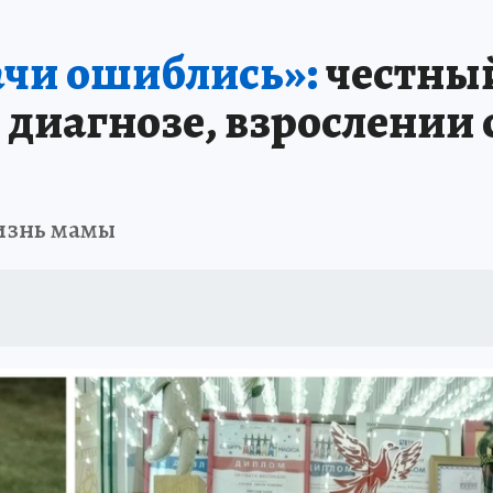
ИНИКА ГОДА
СПРАВОЧНИК ОБРАЗОВАНИЯ
СЧАСТЛИВЫЕ ЛЮДИ
С
ачи ошиблись»:
честный
А
ДНЕВНИК ПЕРВЫХ
ТАКАЯ НАУКА
КП В МАХ
ГЕРОИ ЮЖНОГО У
 диагнозе, взрослении
ОТДЫХ В РОССИИ
ЗАПОВЕДНАЯ РОССИЯ
ЮБИЛЕЙ «КОМСОМОЛКИ»
ССКАЗЫ БЕЛКИНА
ДЕКАДЫ И ГЕРОИ
ПРОИСШЕСТВИЯ
ЛАПА ПО
изнь мамы
ИЕ
ИНТЕРЕСНЫЙ ЧЕЛЯБИНСК
СПРАВОЧНИК ОБРАЗОВАНИЯ
НЕДВ
ЕЛЯБИНСКЕ
МАЛЕНЬКИЙ ЧЕМПИОН
УРАЛЬСКИЙ ТРИП
ЛУЧШИЙ СТ