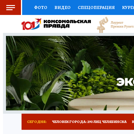
ФОТО
ВИДЕО
СПЕЦОПЕРАЦИЯ
КУРГ
СОЦПОДДЕРЖКА
НАУКА
СПОРТ
КО
ВЫБОР ЭКСПЕРТОВ
ДОКТОР
ФИНАНС
КНИЖНАЯ ПОЛКА
ПРОГНОЗЫ НА СПОРТ
ПРЕСС-ЦЕНТР
НЕДВИЖИМОСТЬ
ТЕЛЕ
РАДИО КП
ТЕСТЫ
НОВОЕ НА САЙТЕ
СЕГОДНЯ:
ЧЕЛОВЕК ГОРОДА: 290 ЛИЦ ЧЕЛЯБИНСКА