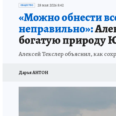
КАРЬЕРА В КАРЬЕРЕ
БИТВА ЗА ДУМУ
КЛ
28 мая 2026 8:42
ОБЩЕСТВО
«Можно обнести все
ВОЕНКОРЫ
КП АВИА
УКРАИНА: СВОДК
неправильно»:
Алек
БУДНИ ТАНКОГРАДА
НАВИГАТОР ГАИ
богатую природу Ю
ФЕСТИВАЛЬНАЯ АЗБУКА
КУЛИНАРНЫЕ РА
Алексей Текслер объяснил, как со
ЖЕНЩИНЫ В БОЛЬШОМ ГОРОДЕ
ЗЕМСК
Дарья АНТОН
НАШИ В ДЕЛЕ
ЛИЧНЫЙ СЧЕТ
ЦЕНЫ В Ч
ИСПЫТАНО НА СЕБЕ