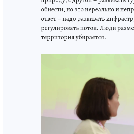
природу, с другой – развивать 
обнести, но это нереально и неп
ответ – надо развивать инфрастру
регулировать поток. Люди разме
территория убирается.