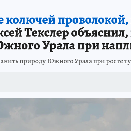
ИНИКА ГОДА
СПРАВОЧНИК ОБРАЗОВАНИЯ
СЧАСТЛИВЫЕ ЛЮДИ
С
 колючей проволокой, 
А
ДНЕВНИК ПЕРВЫХ
ТАКАЯ НАУКА
КП В МАХ
ГЕРОИ ЮЖНОГО У
сей Текслер объяснил,
ОТДЫХ В РОССИИ
ЗАПОВЕДНАЯ РОССИЯ
ЮБИЛЕЙ «КОМСОМОЛКИ»
жного Урала при напл
ССКАЗЫ БЕЛКИНА
ДЕКАДЫ И ГЕРОИ
ПРОИСШЕСТВИЯ
ЛАПА ПО
хранить природу Южного Урала при росте т
ИЕ
ИНТЕРЕСНЫЙ ЧЕЛЯБИНСК
СПРАВОЧНИК ОБРАЗОВАНИЯ
НЕДВ
ЕЛЯБИНСКЕ
МАЛЕНЬКИЙ ЧЕМПИОН
УРАЛЬСКИЙ ТРИП
ЛУЧШИЙ СТ