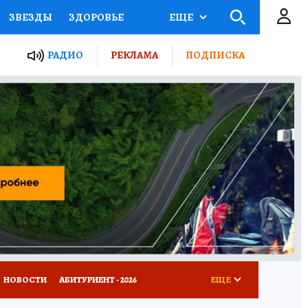
ЗВЕЗДЫ
ЗДОРОВЬЕ
ЕЩЕ
ТЫ РОССИИ
РАДИО
РЕКЛАМА
ПОДПИСКА
КРЕТЫ
ПУТЕВОДИТЕЛЬ
 ЖЕЛЕЗА
ТУРИЗМ
Д ПОТРЕБИТЕЛЯ
ВСЕ О КП
НОВОСТИ
АБИТУРИЕНТ - 2026
ЕЩЕ