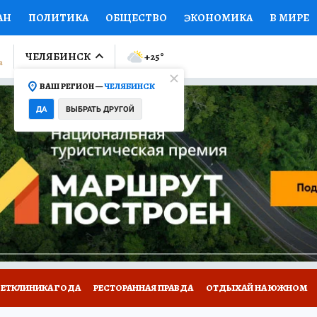
АН
ПОЛИТИКА
ОБЩЕСТВО
ЭКОНОМИКА
В МИРЕ
ЛУМНИСТЫ
ПРОИСШЕСТВИЯ
НАЦИОНАЛЬНЫЕ ПРОЕК
ЧЕЛЯБИНСК
+25
°
ВАШ РЕГИОН —
ЧЕЛЯБИНСК
Ы
ОТКРЫВАЕМ МИР
Я ЗНАЮ
СЕМЬЯ
ЖЕНСКИЕ СЕ
ДА
ВЫБРАТЬ ДРУГОЙ
ПРОМОКОДЫ
СЕРИАЛЫ
СПЕЦПРОЕКТЫ
ДЕФИЦИТ
ВИЗОР
КОЛЛЕКЦИИ
КОНКУРСЫ
РАБОТА У НАС
ГИ
ВЕТКЛИНИКА ГОДА
РЕСТОРАННАЯ ПРАВДА
ОТДЫХАЙ НА ЮЖНОМ