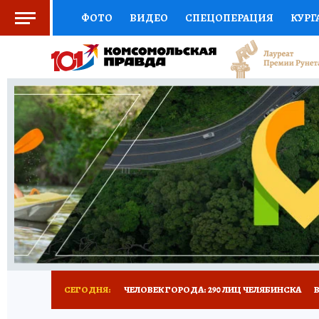
ФОТО
ВИДЕО
СПЕЦОПЕРАЦИЯ
КУРГ
СОЦПОДДЕРЖКА
НАУКА
СПОРТ
КО
ВЫБОР ЭКСПЕРТОВ
ДОКТОР
ФИНАНС
КНИЖНАЯ ПОЛКА
ПРОГНОЗЫ НА СПОРТ
ПРЕСС-ЦЕНТР
НЕДВИЖИМОСТЬ
ТЕЛЕ
РАДИО КП
ТЕСТЫ
НОВОЕ НА САЙТЕ
СЕГОДНЯ:
ЧЕЛОВЕК ГОРОДА: 290 ЛИЦ ЧЕЛЯБИНСКА