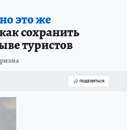
ТРОЙ БУДУЩЕЕ
ТОЛЬКО У НАС
но это же
РАЛА
ЗАДАЙ ВОПРОС ГАИ
 как сохранить
ЧЕЛОВЕК ГОРОДА-2024
ыве туристов
МОЩИ
ЖЕНЩИНЫ В ПРОФЕССИИ
уризма
ИЖИМОСТЬ
АФИША
ГОВОРЯТ ЗВЕЗДЫ
ПОДЕЛИТЬСЯ
РОИТЕЛЬ
ОБЯЗАТЕЛЬНАЯ ВАКЦИНАЦИЯ