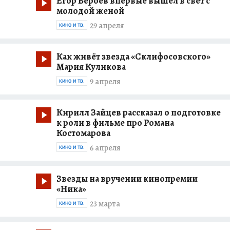
Егор Бероев впервые вышел в свет с
молодой женой
29 апреля
КИНО И ТВ.
Как живёт звезда «Склифосовского»
Мария Куликова
9 апреля
КИНО И ТВ.
Кирилл Зайцев рассказал о подготовке
к роли в фильме про Романа
Костомарова
6 апреля
КИНО И ТВ.
Звезды на вручении кинопремии
«Ника»
23 марта
КИНО И ТВ.