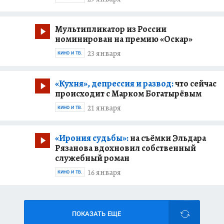
Мультипликатор из России
номинирован на премию «Оскар»
23 января
КИНО И ТВ.
«Кухня», депрессия и развод:
что сейчас
происходит с Марком Богатырёвым
21 января
КИНО И ТВ.
«Ирония судьбы»:
на съёмки Эльдара
Рязанова вдохновил собственный
служебный роман
16 января
КИНО И ТВ.
ПОКАЗАТЬ ЕЩЕ