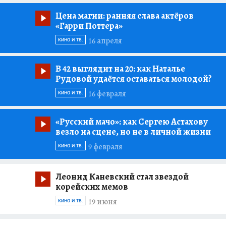
Цена магии:
ранняя слава актёров
«Гарри Поттера»
16 апреля
КИНО И ТВ.
В 42 выглядит на 20:
как Наталье
Рудовой удаётся оставаться молодой?
16 февраля
КИНО И ТВ.
«Русский мачо»:
как Сергею Астахову
везло на сцене, но не в личной жизни
9 февраля
КИНО И ТВ.
Леонид Каневский стал звездой
корейских мемов
19 июня
КИНО И ТВ.