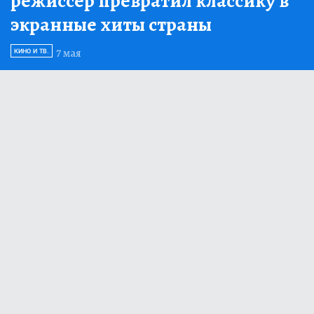
режиссёр превратил классику в
экранные хиты страны
7 мая
КИНО И ТВ.