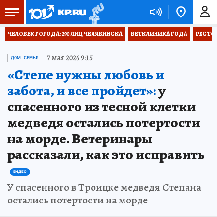
ЧЕЛОВЕК ГОРОДА: 290 ЛИЦ ЧЕЛЯБИНСКА
ВЕТКЛИНИКА ГОДА
РЕСТО
7 мая 2026 9:15
ДОМ. СЕМЬЯ
«Степе нужны любовь и
забота, и все пройдет»:
у
спасенного из тесной клетки
медведя остались потертости
на морде. Ветеринары
рассказали, как это исправить
ВИДЕО
У спасенного в Троицке медведя Степана
остались потертости на морде